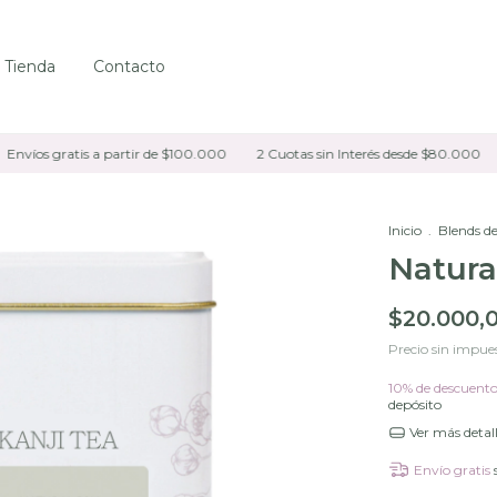
Tienda
Contacto
íos gratis a partir de $100.000
2 Cuotas sin Interés desde $80.000
10
Inicio
.
Blends de
Natura
$20.000,
Precio sin impue
10% de descuent
depósito
Ver más detal
Envío gratis