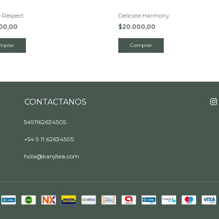
e Respect
Delicate Harmony
00,00
$20.000,00
CONTACTANOS
5491162634505
+54 9 11 62634505
hola@kanjitea.com