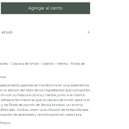
 envío
aponés • Cáscara de limón • Cedrón • Menta • Flores de
amos
especial estilo japonés se transforma en una experiencia
on la adición del resto de los ingredientes que componen
drón con su frescura cítrica y herbal junto a la menta
refrescante mientras que la cáscara de limón aporta el
 y las flores de jazmín de Sevilla brindan un aroma
sofisticado. Juntos, crean una infusión de té equilibrada
nsación de serenidad y revitalización en cada taza.
 fresco