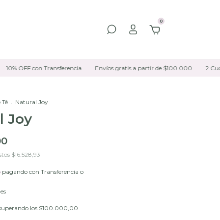
0
% OFF con Transferencia
Envíos gratis a partir de $100.000
2 Cuotas 
 Té
.
Natural Joy
l Joy
00
stos
$16.528,93
o
pagando con Transferencia o
les
superando los
$100.000,00