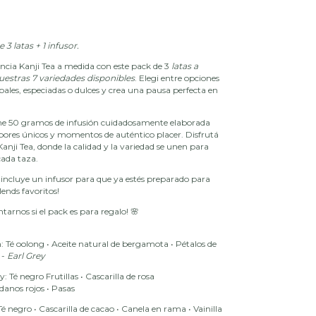
 3 latas + 1 infusor.
ncia Kanji Tea a medida con este pack de 3
latas a
uestras 7 variedades disponibles
. Elegi entre opciones
bales, especiadas o dulces y crea una pausa perfecta en
ne 50 gramos de infusión cuidadosamente elaborada
abores únicos y momentos de auténtico placer. Disfrutá
anji Tea, donde la calidad y la variedad se unen para
cada taza.
 incluye un infusor para que ya estés preparado para
lends favoritos!
tarnos si el pack es para regalo! 🌸
: Té oolong
•
Aceite natural de bergamota
•
Pétalos de
 -
Earl Grey
: Té negro Frutillas
•
Cascarilla de rosa
danos rojos
•
Pasas
Té negro
•
Cascarilla de cacao
•
Canela en rama
•
Vainilla