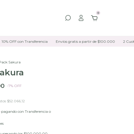
0
OFF con Transferencia
Envíos gratis a partir de $100.000
2 Cuotas si
Pack Sakura
akura
00
-
7
%
OFF
stos
$52.066,12
o
pagando con Transferencia o
les
superando los
$100.000,00