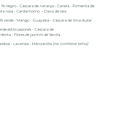
 Té negro • Cáscara de naranja • Canela • Pimienta de
ta rosa • Cardamomo • Clavo de olor
Té verde
•
Mango
•
Guayaba
•
Cáscara de lima dulce
erde estilo japonés
•
Cáscara de
Menta
•
Flores de jazmín de Sevilla
ooibos
•
Lavanda
•
Manzanilla
(no contiene teína)