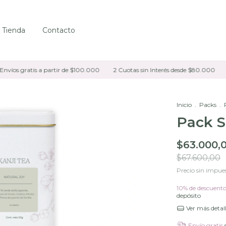
Tienda
Contacto
s gratis a partir de $100.000
2 Cuotas sin Interés desde $80.000
10% 
Inicio
.
Packs
.
Pack S
$63.000,
$67.600,00
Precio sin impue
10% de descuent
depósito
Ver más detal
Envío gratis