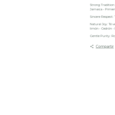
Strong Tradition:
Jamaica • Pimien
Sincere Respect: 
Natural Joy: Té v
limón
•
Cedrón
•
Gentle Purity: R
Compartir