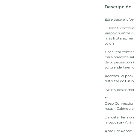
Descripción
Este pack incluye
Diseña tu experie
elección entre n
más frutales, her
tu día.
Cada lata contie
para ofrecerte s
de tu pausa con K
sorprenderte en 
Además, ¡el pack
disfrutar de tus b
¡No olvides comen
**
Deep Connection
rosas
•
Caléndula
Delicate Harmony
mosqueta
•
Arán
Absolute Peace: 